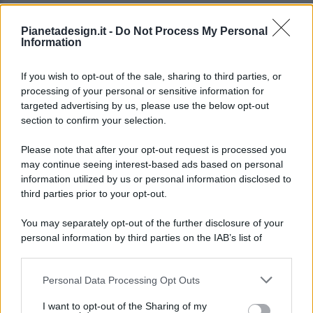
Pianetadesign.it -
Do Not Process My Personal
Information
If you wish to opt-out of the sale, sharing to third parties, or
processing of your personal or sensitive information for
targeted advertising by us, please use the below opt-out
© 2026 - Pianeta Design - P.IVA 04827280654 - Testata
section to confirm your selection.
Registrata Al Tribunale Di Nocera Inferiore N. 8/2020 - RG N.
1336/2020
Please note that after your opt-out request is processed you
ISCRIZIONE AL ROC N. 35792 – ISCRITTA ALL’ANSO
may continue seeing interest-based ads based on personal
(ASSOCIAZIONE NAZIONALE STAMPA ONLINE)
information utilized by us or personal information disclosed to
third parties prior to your opt-out.
PRIVACY E NOTIFICHE
You may separately opt-out of the further disclosure of your
personal information by third parties on the IAB’s list of
PREFERENZE PRIVACY
downstream participants.
MAPPA DEL SITO
Personal Data Processing Opt Outs
This information may also be disclosed by us to third parties
on the IAB’s List of Downstream Participants that may further
I want to opt-out of the Sharing of my
disclose it to other third parties.