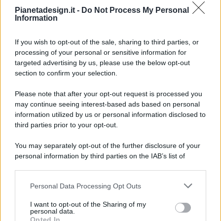
Pianetadesign.it -
Do Not Process My Personal
Information
If you wish to opt-out of the sale, sharing to third parties, or
processing of your personal or sensitive information for
targeted advertising by us, please use the below opt-out
© 2026 - Pianeta Design - P.IVA 04827280654 - Testata
section to confirm your selection.
Registrata Al Tribunale Di Nocera Inferiore N. 8/2020 - RG N.
1336/2020
Please note that after your opt-out request is processed you
ISCRIZIONE AL ROC N. 35792 – ISCRITTA ALL’ANSO
may continue seeing interest-based ads based on personal
(ASSOCIAZIONE NAZIONALE STAMPA ONLINE)
information utilized by us or personal information disclosed to
third parties prior to your opt-out.
PRIVACY E NOTIFICHE
You may separately opt-out of the further disclosure of your
personal information by third parties on the IAB’s list of
PREFERENZE PRIVACY
downstream participants.
MAPPA DEL SITO
Personal Data Processing Opt Outs
This information may also be disclosed by us to third parties
on the IAB’s List of Downstream Participants that may further
I want to opt-out of the Sharing of my
disclose it to other third parties.
personal data.
Opted In