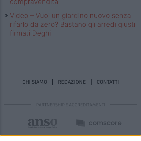
compravendita
Video – Vuoi un giardino nuovo senza
rifarlo da zero? Bastano gli arredi giusti
firmati Deghi
CHI SIAMO
REDAZIONE
CONTATTI
PARTNERSHIP E ACCREDITAMENTI