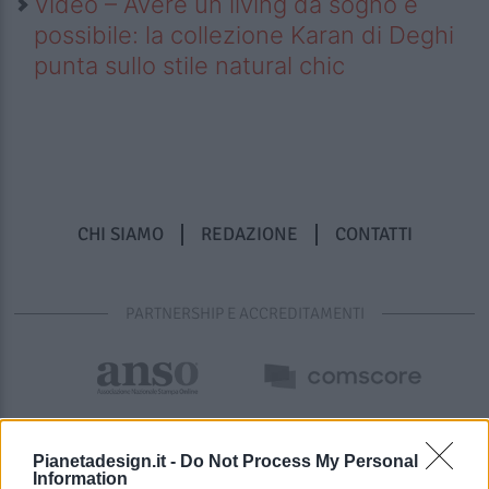
Video – Avere un living da sogno è
possibile: la collezione Karan di Deghi
punta sullo stile natural chic
CHI SIAMO
REDAZIONE
CONTATTI
PARTNERSHIP E ACCREDITAMENTI
Pianetadesign.it -
Do Not Process My Personal
Information