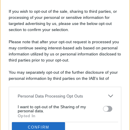
If you wish to opt-out of the sale, sharing to third parties, or
processing of your personal or sensitive information for
targeted advertising by us, please use the below opt-out
© 2026 - Pianeta Design - P.IVA 04827280654 - Testata
section to confirm your selection.
Registrata Al Tribunale Di Nocera Inferiore N. 8/2020 - RG N.
1336/2020
Please note that after your opt-out request is processed you
ISCRIZIONE AL ROC N. 35792 – ISCRITTA ALL’ANSO
may continue seeing interest-based ads based on personal
(ASSOCIAZIONE NAZIONALE STAMPA ONLINE)
information utilized by us or personal information disclosed to
third parties prior to your opt-out.
PRIVACY E NOTIFICHE
You may separately opt-out of the further disclosure of your
personal information by third parties on the IAB’s list of
PREFERENZE PRIVACY
downstream participants.
MAPPA DEL SITO
Personal Data Processing Opt Outs
This information may also be disclosed by us to third parties
on the IAB’s List of Downstream Participants that may further
I want to opt-out of the Sharing of my
disclose it to other third parties.
personal data.
Opted In
CONFIRM