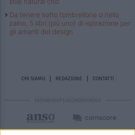
stile natural chic
Da tenere sotto l’ombrellone o nello
zaino, 5 libri (più uno) di ispirazione per
gli amanti del design
CHI SIAMO
REDAZIONE
CONTATTI
PARTNERSHIP E ACCREDITAMENTI