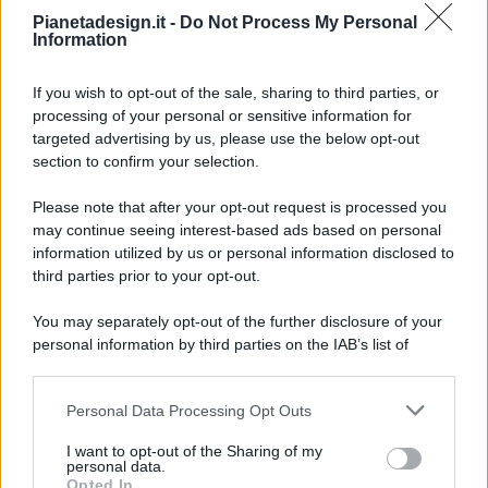
Pianetadesign.it -
Do Not Process My Personal
Information
If you wish to opt-out of the sale, sharing to third parties, or
processing of your personal or sensitive information for
targeted advertising by us, please use the below opt-out
© 2026 - Pianeta Design - P.IVA 04827280654 - Testata
section to confirm your selection.
Registrata Al Tribunale Di Nocera Inferiore N. 8/2020 - RG N.
1336/2020
Please note that after your opt-out request is processed you
ISCRIZIONE AL ROC N. 35792 – ISCRITTA ALL’ANSO
may continue seeing interest-based ads based on personal
(ASSOCIAZIONE NAZIONALE STAMPA ONLINE)
information utilized by us or personal information disclosed to
third parties prior to your opt-out.
PRIVACY E NOTIFICHE
You may separately opt-out of the further disclosure of your
personal information by third parties on the IAB’s list of
PREFERENZE PRIVACY
downstream participants.
MAPPA DEL SITO
Personal Data Processing Opt Outs
This information may also be disclosed by us to third parties
on the IAB’s List of Downstream Participants that may further
I want to opt-out of the Sharing of my
disclose it to other third parties.
personal data.
Opted In