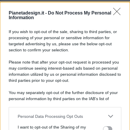
Pianetadesign.it -
Do Not Process My Personal
Information
If you wish to opt-out of the sale, sharing to third parties, or
processing of your personal or sensitive information for
targeted advertising by us, please use the below opt-out
© 2026 - Pianeta Design - P.IVA 04827280654 - Testata
section to confirm your selection.
Registrata Al Tribunale Di Nocera Inferiore N. 8/2020 - RG N.
1336/2020
Please note that after your opt-out request is processed you
ISCRIZIONE AL ROC N. 35792 – ISCRITTA ALL’ANSO
may continue seeing interest-based ads based on personal
(ASSOCIAZIONE NAZIONALE STAMPA ONLINE)
information utilized by us or personal information disclosed to
third parties prior to your opt-out.
PRIVACY E NOTIFICHE
You may separately opt-out of the further disclosure of your
personal information by third parties on the IAB’s list of
PREFERENZE PRIVACY
downstream participants.
MAPPA DEL SITO
Personal Data Processing Opt Outs
This information may also be disclosed by us to third parties
on the IAB’s List of Downstream Participants that may further
I want to opt-out of the Sharing of my
disclose it to other third parties.