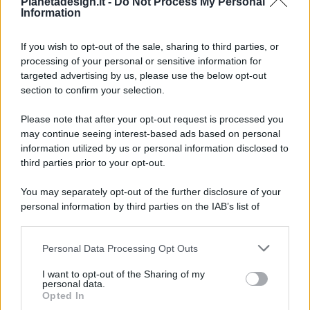
Pianetadesign.it -
Do Not Process My Personal
Information
If you wish to opt-out of the sale, sharing to third parties, or
processing of your personal or sensitive information for
targeted advertising by us, please use the below opt-out
© 2026 - Pianeta Design - P.IVA 04827280654 - Testata
section to confirm your selection.
Registrata Al Tribunale Di Nocera Inferiore N. 8/2020 - RG N.
1336/2020
Please note that after your opt-out request is processed you
ISCRIZIONE AL ROC N. 35792 – ISCRITTA ALL’ANSO
may continue seeing interest-based ads based on personal
(ASSOCIAZIONE NAZIONALE STAMPA ONLINE)
information utilized by us or personal information disclosed to
third parties prior to your opt-out.
PRIVACY E NOTIFICHE
You may separately opt-out of the further disclosure of your
personal information by third parties on the IAB’s list of
PREFERENZE PRIVACY
downstream participants.
MAPPA DEL SITO
Personal Data Processing Opt Outs
This information may also be disclosed by us to third parties
on the IAB’s List of Downstream Participants that may further
I want to opt-out of the Sharing of my
disclose it to other third parties.
personal data.
Opted In