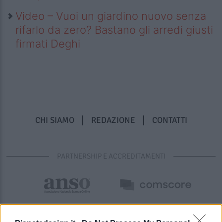
Video – Vuoi un giardino nuovo senza
rifarlo da zero? Bastano gli arredi giusti
firmati Deghi
CHI SIAMO
REDAZIONE
CONTATTI
PARTNERSHIP E ACCREDITAMENTI