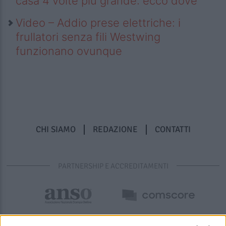
casa 4 volte più grande: ecco dove
Video – Addio prese elettriche: i
frullatori senza fili Westwing
funzionano ovunque
CHI SIAMO
REDAZIONE
CONTATTI
PARTNERSHIP E ACCREDITAMENTI