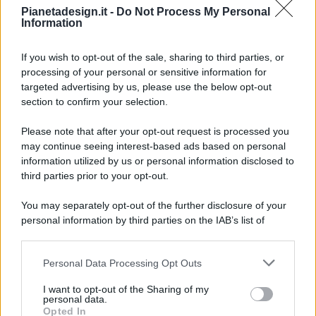
Pianetadesign.it -
Do Not Process My Personal
Information
If you wish to opt-out of the sale, sharing to third parties, or
processing of your personal or sensitive information for
targeted advertising by us, please use the below opt-out
© 2026 - Pianeta Design - P.IVA 04827280654 - Testata
section to confirm your selection.
Registrata Al Tribunale Di Nocera Inferiore N. 8/2020 - RG N.
1336/2020
Please note that after your opt-out request is processed you
ISCRIZIONE AL ROC N. 35792 – ISCRITTA ALL’ANSO
may continue seeing interest-based ads based on personal
(ASSOCIAZIONE NAZIONALE STAMPA ONLINE)
information utilized by us or personal information disclosed to
third parties prior to your opt-out.
PRIVACY E NOTIFICHE
You may separately opt-out of the further disclosure of your
personal information by third parties on the IAB’s list of
PREFERENZE PRIVACY
downstream participants.
MAPPA DEL SITO
Personal Data Processing Opt Outs
This information may also be disclosed by us to third parties
on the IAB’s List of Downstream Participants that may further
I want to opt-out of the Sharing of my
disclose it to other third parties.
personal data.
Opted In