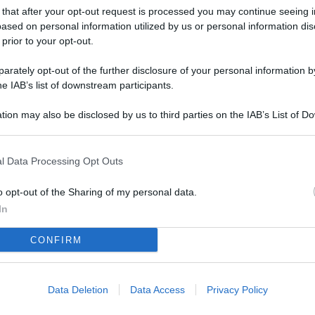
L
 that after your opt-out request is processed you may continue seeing i
ased on personal information utilized by us or personal information dis
 prior to your opt-out.
M
rately opt-out of the further disclosure of your personal information by
he IAB’s list of downstream participants.
ab
di
tion may also be disclosed by us to third parties on the IAB’s List of 
 that may further disclose it to other third parties.
Vi
è 
l Data Processing Opt Outs
ev
o opt-out of the Sharing of my personal data.
c
In
Ve
CONFIRM
af
pr
Data Deletion
Data Access
Privacy Policy
Vi