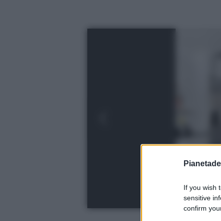
Pianetades
If you wish 
sensitive in
confirm your