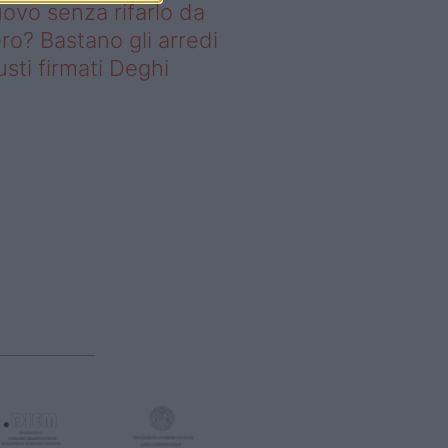
ovo senza rifarlo da
ro? Bastano gli arredi
usti firmati Deghi