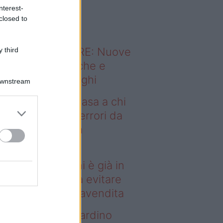
o sapevi che...
nterest-
closed to
ODERNO ABITARE: Nuove
 third
itudini domestiche e
namismo dei luoghi
Downstream
deo – Vendere casa a chi
già in affitto: gli errori da
itare prima della
ompravendita
ndere casa a chi è già in
fitto: gli errori da evitare
ima della compravendita
deo – Vuoi un giardino