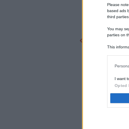
Please note
based ads b
third parties
You may sepa
parties on t
This informa
Participants
Persona
I want t
Opted 