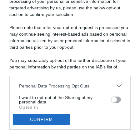
processing of your personal or sensitive information for
targeted advertising by us, please use the below opt-out
© 2026 - Pianeta Design - P.IVA 04827280654 - Testata
section to confirm your selection.
Registrata Al Tribunale Di Nocera Inferiore N. 8/2020 - RG N.
1336/2020
Please note that after your opt-out request is processed you
ISCRIZIONE AL ROC N. 35792 – ISCRITTA ALL’ANSO
may continue seeing interest-based ads based on personal
(ASSOCIAZIONE NAZIONALE STAMPA ONLINE)
information utilized by us or personal information disclosed to
third parties prior to your opt-out.
PRIVACY E NOTIFICHE
You may separately opt-out of the further disclosure of your
personal information by third parties on the IAB’s list of
PREFERENZE PRIVACY
downstream participants.
MAPPA DEL SITO
Personal Data Processing Opt Outs
This information may also be disclosed by us to third parties
on the IAB’s List of Downstream Participants that may further
I want to opt-out of the Sharing of my
disclose it to other third parties.
personal data.
Opted In
CONFIRM