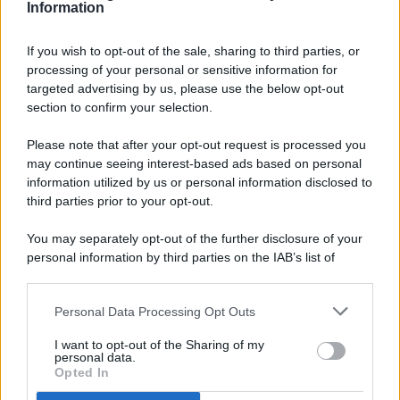
Information
If you wish to opt-out of the sale, sharing to third parties, or
processing of your personal or sensitive information for
targeted advertising by us, please use the below opt-out
© 2026 - Pianeta Design - P.IVA 04827280654 - Testata
section to confirm your selection.
Registrata Al Tribunale Di Nocera Inferiore N. 8/2020 - RG N.
1336/2020
Please note that after your opt-out request is processed you
ISCRIZIONE AL ROC N. 35792 – ISCRITTA ALL’ANSO
may continue seeing interest-based ads based on personal
(ASSOCIAZIONE NAZIONALE STAMPA ONLINE)
information utilized by us or personal information disclosed to
third parties prior to your opt-out.
PRIVACY E NOTIFICHE
You may separately opt-out of the further disclosure of your
personal information by third parties on the IAB’s list of
PREFERENZE PRIVACY
downstream participants.
MAPPA DEL SITO
Personal Data Processing Opt Outs
This information may also be disclosed by us to third parties
on the IAB’s List of Downstream Participants that may further
I want to opt-out of the Sharing of my
disclose it to other third parties.
personal data.
Opted In