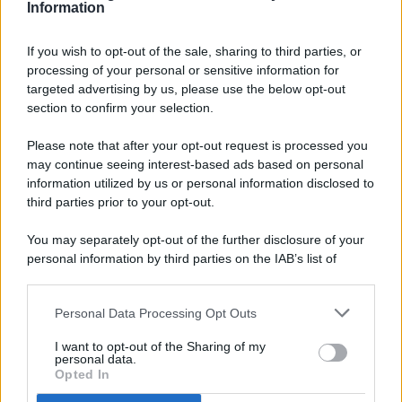
Information
If you wish to opt-out of the sale, sharing to third parties, or
processing of your personal or sensitive information for
targeted advertising by us, please use the below opt-out
© 2026 - Pianeta Design - P.IVA 04827280654 - Testata
section to confirm your selection.
Registrata Al Tribunale Di Nocera Inferiore N. 8/2020 - RG N.
1336/2020
Please note that after your opt-out request is processed you
ISCRIZIONE AL ROC N. 35792 – ISCRITTA ALL’ANSO
may continue seeing interest-based ads based on personal
(ASSOCIAZIONE NAZIONALE STAMPA ONLINE)
information utilized by us or personal information disclosed to
third parties prior to your opt-out.
PRIVACY E NOTIFICHE
You may separately opt-out of the further disclosure of your
personal information by third parties on the IAB’s list of
PREFERENZE PRIVACY
downstream participants.
MAPPA DEL SITO
Personal Data Processing Opt Outs
This information may also be disclosed by us to third parties
on the IAB’s List of Downstream Participants that may further
I want to opt-out of the Sharing of my
disclose it to other third parties.
personal data.
Opted In