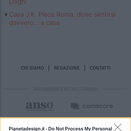
Deghi
Casa J.K. Place Roma, dove sentirsi
davvero… a casa
CHI SIAMO
REDAZIONE
CONTATTI
PARTNERSHIP E ACCREDITAMENTI
Pianetadesign.it -
Do Not Process My Personal