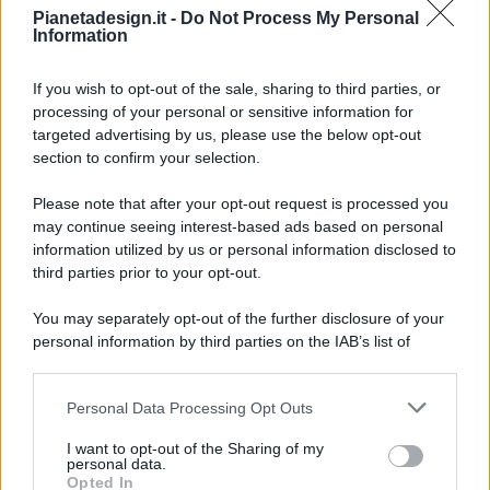
Pianetadesign.it -
Do Not Process My Personal
Information
If you wish to opt-out of the sale, sharing to third parties, or
processing of your personal or sensitive information for
targeted advertising by us, please use the below opt-out
© 2026 - Pianeta Design - P.IVA 04827280654 - Testata
section to confirm your selection.
Registrata Al Tribunale Di Nocera Inferiore N. 8/2020 - RG N.
1336/2020
Please note that after your opt-out request is processed you
ISCRIZIONE AL ROC N. 35792 – ISCRITTA ALL’ANSO
may continue seeing interest-based ads based on personal
(ASSOCIAZIONE NAZIONALE STAMPA ONLINE)
information utilized by us or personal information disclosed to
third parties prior to your opt-out.
PRIVACY E NOTIFICHE
You may separately opt-out of the further disclosure of your
personal information by third parties on the IAB’s list of
PREFERENZE PRIVACY
downstream participants.
MAPPA DEL SITO
Personal Data Processing Opt Outs
This information may also be disclosed by us to third parties
on the IAB’s List of Downstream Participants that may further
I want to opt-out of the Sharing of my
disclose it to other third parties.
personal data.
Opted In