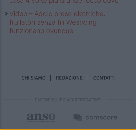
casa 4 volte più grande: ecco dove
Video – Addio prese elettriche: i
frullatori senza fili Westwing
funzionano ovunque
CHI SIAMO
REDAZIONE
CONTATTI
PARTNERSHIP E ACCREDITAMENTI