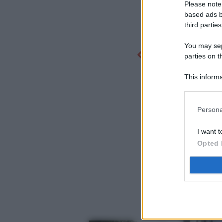
Please note
based ads b
third parties
You may sepa
parties on t
This informa
Participants
Persona
I want t
Opted 