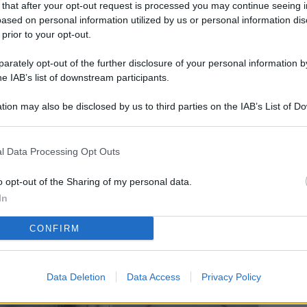
 that after your opt-out request is processed you may continue seeing i
L
ased on personal information utilized by us or personal information dis
 prior to your opt-out.
rately opt-out of the further disclosure of your personal information by
M
he IAB’s list of downstream participants.
ab
tion may also be disclosed by us to third parties on the IAB’s List of 
di
 that may further disclose it to other third parties.
Vi
l Data Processing Opt Outs
so
co
o opt-out of the Sharing of my personal data.
pu
In
Av
CONFIRM
po
Ka
Data Deletion
Data Access
Privacy Policy
st