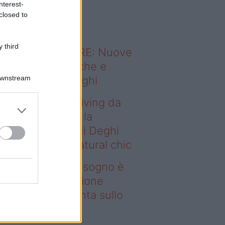
nterest-
o sapevi che...
closed to
 third
ODERNO ABITARE: Nuove
itudini domestiche e
Downstream
namismo dei luoghi
deo – Avere un living da
gno è possibile: la
llezione Karan di Deghi
nta sullo stile natural chic
ere un living da sogno è
ssibile: la collezione
ran di Deghi punta sullo
ile natural chic