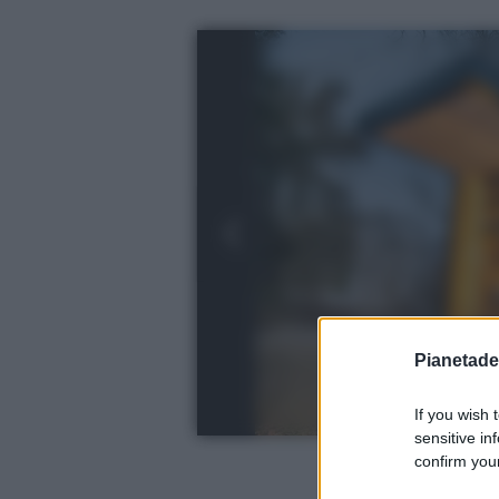
Pianetades
If you wish 
sensitive in
confirm your