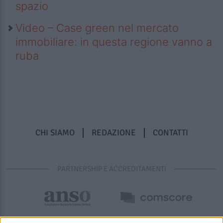
spazio
Video – Case green nel mercato
immobiliare: in questa regione vanno a
ruba
CHI SIAMO
REDAZIONE
CONTATTI
PARTNERSHIP E ACCREDITAMENTI