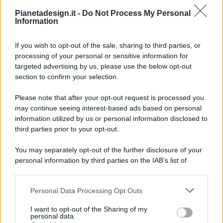
Pianetadesign.it -
Do Not Process My Personal
Information
If you wish to opt-out of the sale, sharing to third parties, or
processing of your personal or sensitive information for
targeted advertising by us, please use the below opt-out
© 2026 - Pianeta Design - P.IVA 04827280654 - Testata
section to confirm your selection.
Registrata Al Tribunale Di Nocera Inferiore N. 8/2020 - RG N.
1336/2020
Please note that after your opt-out request is processed you
ISCRIZIONE AL ROC N. 35792 – ISCRITTA ALL’ANSO
may continue seeing interest-based ads based on personal
(ASSOCIAZIONE NAZIONALE STAMPA ONLINE)
information utilized by us or personal information disclosed to
third parties prior to your opt-out.
PRIVACY E NOTIFICHE
You may separately opt-out of the further disclosure of your
personal information by third parties on the IAB’s list of
PREFERENZE PRIVACY
downstream participants.
MAPPA DEL SITO
Personal Data Processing Opt Outs
This information may also be disclosed by us to third parties
on the IAB’s List of Downstream Participants that may further
I want to opt-out of the Sharing of my
disclose it to other third parties.
personal data.