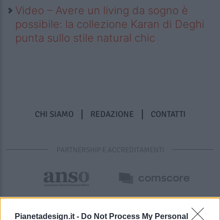
Video – Avere un living da sogno è
possibile: la collezione Karan di Deghi
punta sullo stile natural chic
CHI SIAMO
REDAZIONE
CONTATTI
PARTNERSHIP E ACCREDITAMENTI
Pianetadesign.it -
Do Not Process My Personal