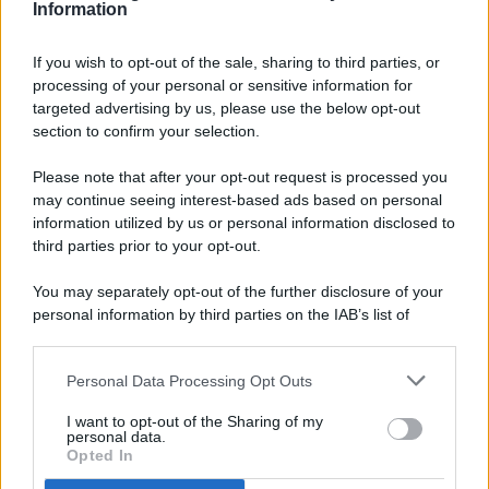
Information
If you wish to opt-out of the sale, sharing to third parties, or
processing of your personal or sensitive information for
targeted advertising by us, please use the below opt-out
© 2026 - Pianeta Design - P.IVA 04827280654 - Testata
section to confirm your selection.
Registrata Al Tribunale Di Nocera Inferiore N. 8/2020 - RG N.
1336/2020
Please note that after your opt-out request is processed you
ISCRIZIONE AL ROC N. 35792 – ISCRITTA ALL’ANSO
may continue seeing interest-based ads based on personal
(ASSOCIAZIONE NAZIONALE STAMPA ONLINE)
information utilized by us or personal information disclosed to
third parties prior to your opt-out.
PRIVACY E NOTIFICHE
You may separately opt-out of the further disclosure of your
personal information by third parties on the IAB’s list of
PREFERENZE PRIVACY
downstream participants.
MAPPA DEL SITO
Personal Data Processing Opt Outs
This information may also be disclosed by us to third parties
on the IAB’s List of Downstream Participants that may further
I want to opt-out of the Sharing of my
disclose it to other third parties.
personal data.
Opted In