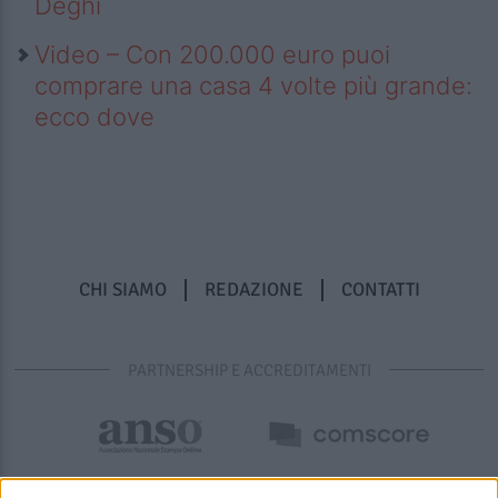
Deghi
Video – Con 200.000 euro puoi
comprare una casa 4 volte più grande:
ecco dove
CHI SIAMO
REDAZIONE
CONTATTI
PARTNERSHIP E ACCREDITAMENTI