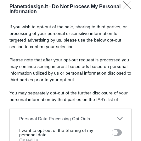
Pianetadesign.it -
Do Not Process My Personal
Information
If you wish to opt-out of the sale, sharing to third parties, or
processing of your personal or sensitive information for
targeted advertising by us, please use the below opt-out
© 2026 - Pianeta Design - P.IVA 04827280654 - Testata
section to confirm your selection.
Registrata Al Tribunale Di Nocera Inferiore N. 8/2020 - RG N.
1336/2020
Please note that after your opt-out request is processed you
ISCRIZIONE AL ROC N. 35792 – ISCRITTA ALL’ANSO
may continue seeing interest-based ads based on personal
(ASSOCIAZIONE NAZIONALE STAMPA ONLINE)
information utilized by us or personal information disclosed to
third parties prior to your opt-out.
PRIVACY E NOTIFICHE
You may separately opt-out of the further disclosure of your
personal information by third parties on the IAB’s list of
PREFERENZE PRIVACY
downstream participants.
MAPPA DEL SITO
Personal Data Processing Opt Outs
This information may also be disclosed by us to third parties
on the IAB’s List of Downstream Participants that may further
I want to opt-out of the Sharing of my
disclose it to other third parties.
personal data.
Opted In