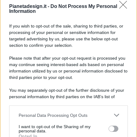
Pianetadesign.it -
Do Not Process My Personal
Information
If you wish to opt-out of the sale, sharing to third parties, or
processing of your personal or sensitive information for
targeted advertising by us, please use the below opt-out
© 2026 - Pianeta Design - P.IVA 04827280654 - Testata
section to confirm your selection.
Registrata Al Tribunale Di Nocera Inferiore N. 8/2020 - RG N.
1336/2020
Please note that after your opt-out request is processed you
ISCRIZIONE AL ROC N. 35792 – ISCRITTA ALL’ANSO
may continue seeing interest-based ads based on personal
(ASSOCIAZIONE NAZIONALE STAMPA ONLINE)
information utilized by us or personal information disclosed to
third parties prior to your opt-out.
PRIVACY E NOTIFICHE
You may separately opt-out of the further disclosure of your
personal information by third parties on the IAB’s list of
PREFERENZE PRIVACY
downstream participants.
MAPPA DEL SITO
Personal Data Processing Opt Outs
This information may also be disclosed by us to third parties
on the IAB’s List of Downstream Participants that may further
I want to opt-out of the Sharing of my
disclose it to other third parties.
personal data.
Opted In