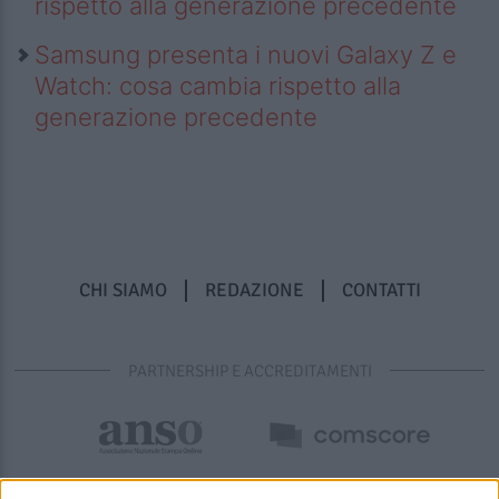
rispetto alla generazione precedente
Samsung presenta i nuovi Galaxy Z e
Watch: cosa cambia rispetto alla
generazione precedente
CHI SIAMO
REDAZIONE
CONTATTI
PARTNERSHIP E ACCREDITAMENTI