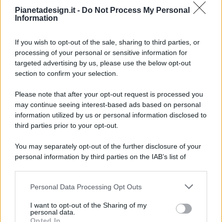
Pianetadesign.it -
Do Not Process My Personal
Information
If you wish to opt-out of the sale, sharing to third parties, or
processing of your personal or sensitive information for
targeted advertising by us, please use the below opt-out
© 2026 - Pianeta Design - P.IVA 04827280654 - Testata
section to confirm your selection.
Registrata Al Tribunale Di Nocera Inferiore N. 8/2020 - RG N.
1336/2020
Please note that after your opt-out request is processed you
ISCRIZIONE AL ROC N. 35792 – ISCRITTA ALL’ANSO
may continue seeing interest-based ads based on personal
(ASSOCIAZIONE NAZIONALE STAMPA ONLINE)
information utilized by us or personal information disclosed to
third parties prior to your opt-out.
PRIVACY E NOTIFICHE
You may separately opt-out of the further disclosure of your
personal information by third parties on the IAB’s list of
PREFERENZE PRIVACY
downstream participants.
MAPPA DEL SITO
Personal Data Processing Opt Outs
This information may also be disclosed by us to third parties
on the IAB’s List of Downstream Participants that may further
I want to opt-out of the Sharing of my
disclose it to other third parties.
personal data.
Opted In