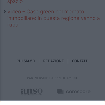
spazio
Video – Case green nel mercato
immobiliare: in questa regione vanno a
ruba
CHI SIAMO
REDAZIONE
CONTATTI
PARTNERSHIP E ACCREDITAMENTI