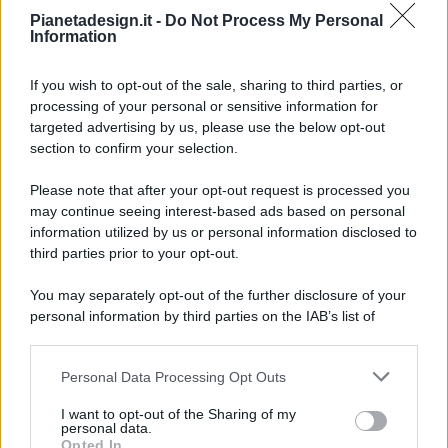
Pianetadesign.it -
Do Not Process My Personal
Information
If you wish to opt-out of the sale, sharing to third parties, or
processing of your personal or sensitive information for
targeted advertising by us, please use the below opt-out
© 2026 - Pianeta Design - P.IVA 04827280654 - Testata
section to confirm your selection.
Registrata Al Tribunale Di Nocera Inferiore N. 8/2020 - RG N.
1336/2020
Please note that after your opt-out request is processed you
ISCRIZIONE AL ROC N. 35792 – ISCRITTA ALL’ANSO
may continue seeing interest-based ads based on personal
(ASSOCIAZIONE NAZIONALE STAMPA ONLINE)
information utilized by us or personal information disclosed to
third parties prior to your opt-out.
PRIVACY E NOTIFICHE
You may separately opt-out of the further disclosure of your
personal information by third parties on the IAB’s list of
PREFERENZE PRIVACY
downstream participants.
MAPPA DEL SITO
Personal Data Processing Opt Outs
This information may also be disclosed by us to third parties
on the IAB’s List of Downstream Participants that may further
I want to opt-out of the Sharing of my
disclose it to other third parties.
personal data.
Opted In