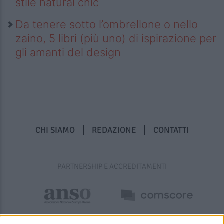
stile natural chic
Da tenere sotto l’ombrellone o nello
zaino, 5 libri (più uno) di ispirazione per
gli amanti del design
CHI SIAMO
REDAZIONE
CONTATTI
PARTNERSHIP E ACCREDITAMENTI