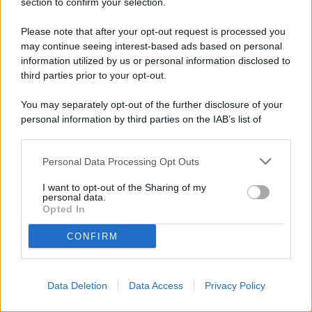
section to confirm your selection.
Please note that after your opt-out request is processed you
may continue seeing interest-based ads based on personal
information utilized by us or personal information disclosed to
third parties prior to your opt-out.
Parti per le vacanze? Questa è la temperatura
You may separately opt-out of the further disclosure of your
perfetta da lasciare in casa per contenere i
personal information by third parties on the IAB’s list of
consumi
downstream participants.
Personal Data Processing Opt Outs
This information may also be disclosed by us to third parties
on the IAB’s List of Downstream Participants that may further
Lo sapevi che...
I want to opt-out of the Sharing of my
disclose it to other third parties.
personal data.
Opted In
CONFIRM
MODERNO ABITARE: Nuove abitudini
domestiche e dinamismo dei luoghi
Data Deletion
Data Access
Privacy Policy
Per vendere casa bastano 88 giorni,