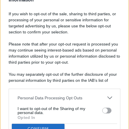
If you wish to opt-out of the sale, sharing to third parties, or
processing of your personal or sensitive information for
targeted advertising by us, please use the below opt-out
© 2026 - Pianeta Design - P.IVA 04827280654 - Testata
section to confirm your selection.
Registrata Al Tribunale Di Nocera Inferiore N. 8/2020 - RG N.
1336/2020
Please note that after your opt-out request is processed you
ISCRIZIONE AL ROC N. 35792 – ISCRITTA ALL’ANSO
may continue seeing interest-based ads based on personal
(ASSOCIAZIONE NAZIONALE STAMPA ONLINE)
information utilized by us or personal information disclosed to
third parties prior to your opt-out.
PRIVACY E NOTIFICHE
You may separately opt-out of the further disclosure of your
personal information by third parties on the IAB’s list of
PREFERENZE PRIVACY
downstream participants.
MAPPA DEL SITO
Personal Data Processing Opt Outs
This information may also be disclosed by us to third parties
on the IAB’s List of Downstream Participants that may further
I want to opt-out of the Sharing of my
disclose it to other third parties.
personal data.
Opted In
CONFIRM