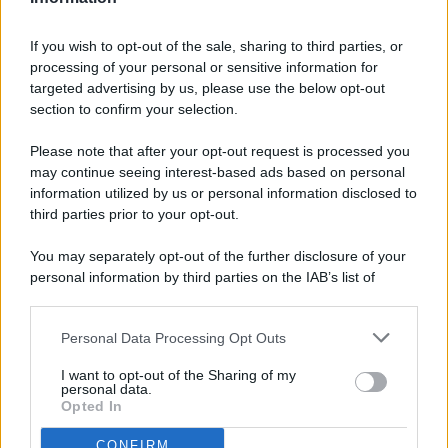
If you wish to opt-out of the sale, sharing to third parties, or
processing of your personal or sensitive information for
targeted advertising by us, please use the below opt-out
© 2026 - Pianeta Design - P.IVA 04827280654 - Testata
section to confirm your selection.
Registrata Al Tribunale Di Nocera Inferiore N. 8/2020 - RG N.
1336/2020
Please note that after your opt-out request is processed you
ISCRIZIONE AL ROC N. 35792 – ISCRITTA ALL’ANSO
may continue seeing interest-based ads based on personal
(ASSOCIAZIONE NAZIONALE STAMPA ONLINE)
information utilized by us or personal information disclosed to
third parties prior to your opt-out.
PRIVACY E NOTIFICHE
You may separately opt-out of the further disclosure of your
personal information by third parties on the IAB’s list of
PREFERENZE PRIVACY
downstream participants.
MAPPA DEL SITO
Personal Data Processing Opt Outs
This information may also be disclosed by us to third parties
on the IAB’s List of Downstream Participants that may further
I want to opt-out of the Sharing of my
disclose it to other third parties.
personal data.
Opted In
CONFIRM