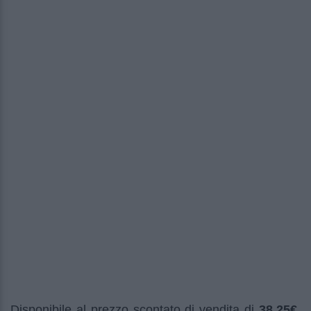
Disponibile al prezzo scontato di vendita di
38,25€
,