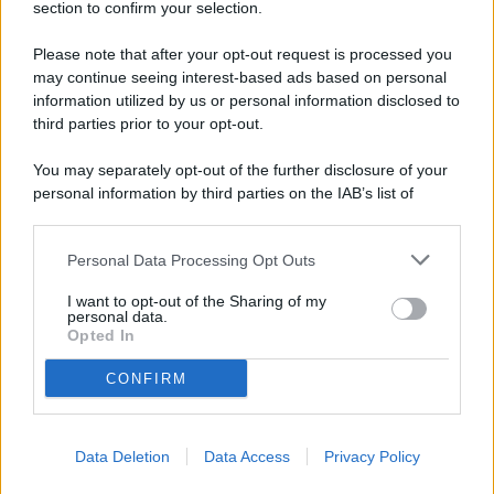
© 2026 - Pianeta Design - P.IVA 04827280654 - Testata
section to confirm your selection.
Registrata Al Tribunale Di Nocera Inferiore N. 8/2020 - RG N.
1336/2020
Please note that after your opt-out request is processed you
ISCRIZIONE AL ROC N. 35792 – ISCRITTA ALL’ANSO
may continue seeing interest-based ads based on personal
(ASSOCIAZIONE NAZIONALE STAMPA ONLINE)
information utilized by us or personal information disclosed to
third parties prior to your opt-out.
PRIVACY E NOTIFICHE
You may separately opt-out of the further disclosure of your
personal information by third parties on the IAB’s list of
PREFERENZE PRIVACY
downstream participants.
MAPPA DEL SITO
Personal Data Processing Opt Outs
This information may also be disclosed by us to third parties
on the IAB’s List of Downstream Participants that may further
I want to opt-out of the Sharing of my
disclose it to other third parties.
personal data.
Opted In
CONFIRM
Data Deletion
Data Access
Privacy Policy