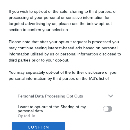
If you wish to opt-out of the sale, sharing to third parties, or
processing of your personal or sensitive information for
targeted advertising by us, please use the below opt-out
© 2026 - Pianeta Design - P.IVA 04827280654 - Testata
section to confirm your selection.
Registrata Al Tribunale Di Nocera Inferiore N. 8/2020 - RG N.
1336/2020
Please note that after your opt-out request is processed you
ISCRIZIONE AL ROC N. 35792 – ISCRITTA ALL’ANSO
may continue seeing interest-based ads based on personal
(ASSOCIAZIONE NAZIONALE STAMPA ONLINE)
information utilized by us or personal information disclosed to
third parties prior to your opt-out.
PRIVACY E NOTIFICHE
You may separately opt-out of the further disclosure of your
personal information by third parties on the IAB’s list of
PREFERENZE PRIVACY
downstream participants.
MAPPA DEL SITO
Personal Data Processing Opt Outs
This information may also be disclosed by us to third parties
on the IAB’s List of Downstream Participants that may further
I want to opt-out of the Sharing of my
disclose it to other third parties.
personal data.
Opted In
CONFIRM