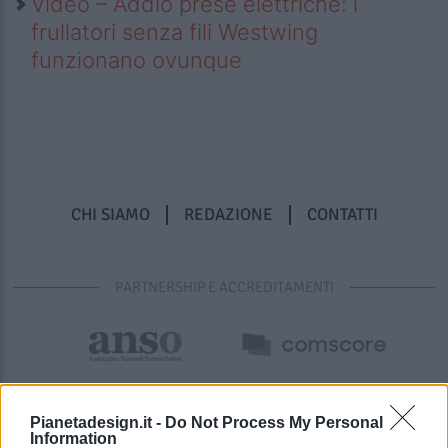
Video – Addio prese elettriche: i
frullatori senza fili Westwing
funzionano ovunque
CHI SIAMO
REDAZIONE
CONTATTI
PARTNERSHIP E ACCREDITAMENTI
Pianetadesign.it -
Do Not Process My Personal
Information