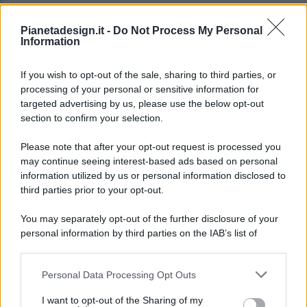
Pianetadesign.it -
Do Not Process My Personal
Information
If you wish to opt-out of the sale, sharing to third parties, or
processing of your personal or sensitive information for
targeted advertising by us, please use the below opt-out
© 2026 - Pianeta Design - P.IVA 04827280654 - Testata
section to confirm your selection.
Registrata Al Tribunale Di Nocera Inferiore N. 8/2020 - RG N.
1336/2020
Please note that after your opt-out request is processed you
ISCRIZIONE AL ROC N. 35792 – ISCRITTA ALL’ANSO
may continue seeing interest-based ads based on personal
(ASSOCIAZIONE NAZIONALE STAMPA ONLINE)
information utilized by us or personal information disclosed to
third parties prior to your opt-out.
PRIVACY E NOTIFICHE
You may separately opt-out of the further disclosure of your
personal information by third parties on the IAB’s list of
PREFERENZE PRIVACY
downstream participants.
MAPPA DEL SITO
Personal Data Processing Opt Outs
This information may also be disclosed by us to third parties
on the IAB’s List of Downstream Participants that may further
I want to opt-out of the Sharing of my
disclose it to other third parties.