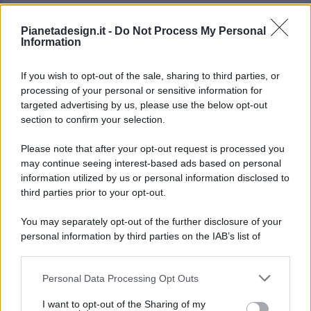
Pianetadesign.it -
Do Not Process My Personal
Information
If you wish to opt-out of the sale, sharing to third parties, or
processing of your personal or sensitive information for
targeted advertising by us, please use the below opt-out
© 2026 - Pianeta Design - P.IVA 04827280654 - Testata
section to confirm your selection.
Registrata Al Tribunale Di Nocera Inferiore N. 8/2020 - RG N.
1336/2020
Please note that after your opt-out request is processed you
ISCRIZIONE AL ROC N. 35792 – ISCRITTA ALL’ANSO
may continue seeing interest-based ads based on personal
(ASSOCIAZIONE NAZIONALE STAMPA ONLINE)
information utilized by us or personal information disclosed to
third parties prior to your opt-out.
PRIVACY E NOTIFICHE
You may separately opt-out of the further disclosure of your
personal information by third parties on the IAB’s list of
PREFERENZE PRIVACY
downstream participants.
MAPPA DEL SITO
Personal Data Processing Opt Outs
This information may also be disclosed by us to third parties
on the IAB’s List of Downstream Participants that may further
I want to opt-out of the Sharing of my
disclose it to other third parties.