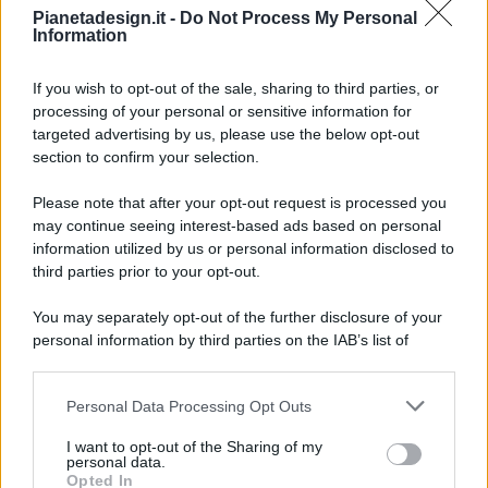
Pianetadesign.it -
Do Not Process My Personal
Information
If you wish to opt-out of the sale, sharing to third parties, or
processing of your personal or sensitive information for
targeted advertising by us, please use the below opt-out
© 2026 - Pianeta Design - P.IVA 04827280654 - Testata
section to confirm your selection.
Registrata Al Tribunale Di Nocera Inferiore N. 8/2020 - RG N.
1336/2020
Please note that after your opt-out request is processed you
ISCRIZIONE AL ROC N. 35792 – ISCRITTA ALL’ANSO
may continue seeing interest-based ads based on personal
(ASSOCIAZIONE NAZIONALE STAMPA ONLINE)
information utilized by us or personal information disclosed to
third parties prior to your opt-out.
PRIVACY E NOTIFICHE
You may separately opt-out of the further disclosure of your
personal information by third parties on the IAB’s list of
PREFERENZE PRIVACY
downstream participants.
MAPPA DEL SITO
Personal Data Processing Opt Outs
This information may also be disclosed by us to third parties
on the IAB’s List of Downstream Participants that may further
I want to opt-out of the Sharing of my
disclose it to other third parties.
personal data.
Opted In