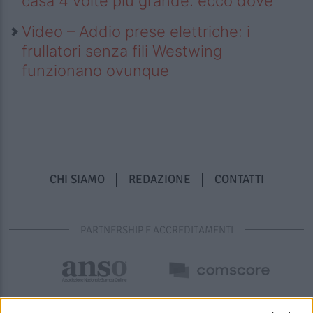
casa 4 volte più grande: ecco dove
Video – Addio prese elettriche: i
frullatori senza fili Westwing
funzionano ovunque
CHI SIAMO
REDAZIONE
CONTATTI
PARTNERSHIP E ACCREDITAMENTI