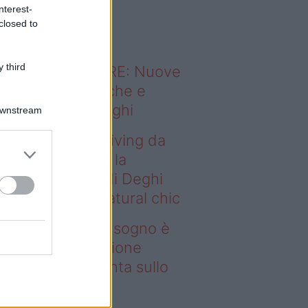
o sapevi che...
nterest-
closed to
 third
ODERNO ABITARE: Nuove
itudini domestiche e
namismo dei luoghi
Downstream
deo – Avere un living da
gno è possibile: la
llezione Karan di Deghi
nta sullo stile natural chic
ere un living da sogno è
ssibile: la collezione
ran di Deghi punta sullo
ile natural chic