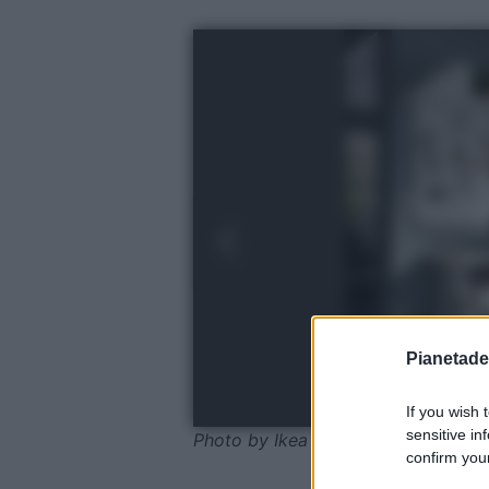
Pianetades
If you wish 
sensitive in
Photo by Ikea
confirm your