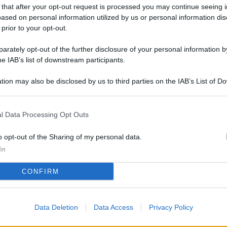
L
 that after your opt-out request is processed you may continue seeing i
ased on personal information utilized by us or personal information dis
 prior to your opt-out.
rately opt-out of the further disclosure of your personal information by
M
he IAB’s list of downstream participants.
ab
di
tion may also be disclosed by us to third parties on the IAB’s List of 
 that may further disclose it to other third parties.
Vi
l Data Processing Opt Outs
so
co
o opt-out of the Sharing of my personal data.
pu
In
Av
CONFIRM
po
Ka
Data Deletion
Data Access
Privacy Policy
st