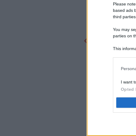
Please note
based ads b
third parties
You may sepa
parties on t
This informa
Participants
Persona
I want t
Opted 