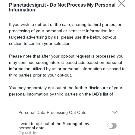
Pianetadesign.it -
Do Not Process My Personal
Information
If you wish to opt-out of the sale, sharing to third parties, or
processing of your personal or sensitive information for
targeted advertising by us, please use the below opt-out
© 2026 - Pianeta Design - P.IVA 04827280654 - Testata
section to confirm your selection.
Registrata Al Tribunale Di Nocera Inferiore N. 8/2020 - RG N.
1336/2020
Please note that after your opt-out request is processed you
ISCRIZIONE AL ROC N. 35792 – ISCRITTA ALL’ANSO
may continue seeing interest-based ads based on personal
(ASSOCIAZIONE NAZIONALE STAMPA ONLINE)
information utilized by us or personal information disclosed to
third parties prior to your opt-out.
PRIVACY E NOTIFICHE
You may separately opt-out of the further disclosure of your
personal information by third parties on the IAB’s list of
PREFERENZE PRIVACY
downstream participants.
MAPPA DEL SITO
Personal Data Processing Opt Outs
This information may also be disclosed by us to third parties
on the IAB’s List of Downstream Participants that may further
I want to opt-out of the Sharing of my
disclose it to other third parties.
personal data.
Opted In