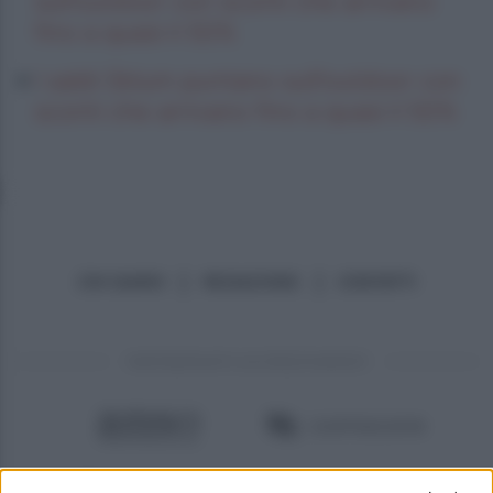
sull’outdoor con sconti che arrivano
fino a quasi il 50%
I saldi Sklum puntano sull’outdoor con
sconti che arrivano fino a quasi il 50%
CHI SIAMO
REDAZIONE
CONTATTI
PARTNERSHIP E ACCREDITAMENTI