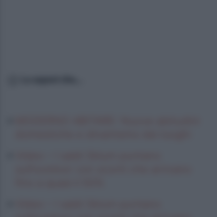
Lo sapevi che...
MODERNO ABITARE: Nuove abitudini
domestiche e dinamismo dei luoghi
Video – I saldi Sklum puntano
sull’outdoor con sconti che arrivano
fino a quasi il 50%
Video – I saldi Sklum puntano