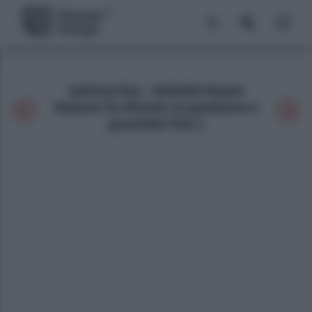
Galleria foto - Addobbi Natale
Maisons Du Monde: la spedizione è
garantita! Foto 1