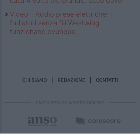
casa 4 volte più grande: ecco dove
Video – Addio prese elettriche: i
frullatori senza fili Westwing
funzionano ovunque
CHI SIAMO
REDAZIONE
CONTATTI
PARTNERSHIP E ACCREDITAMENTI