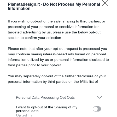
Pianetadesign.it -
Do Not Process My Personal
Information
If you wish to opt-out of the sale, sharing to third parties, or
processing of your personal or sensitive information for
targeted advertising by us, please use the below opt-out
© 2026 - Pianeta Design - P.IVA 04827280654 - Testata
section to confirm your selection.
Registrata Al Tribunale Di Nocera Inferiore N. 8/2020 - RG N.
1336/2020
Please note that after your opt-out request is processed you
ISCRIZIONE AL ROC N. 35792 – ISCRITTA ALL’ANSO
may continue seeing interest-based ads based on personal
(ASSOCIAZIONE NAZIONALE STAMPA ONLINE)
information utilized by us or personal information disclosed to
third parties prior to your opt-out.
PRIVACY E NOTIFICHE
You may separately opt-out of the further disclosure of your
personal information by third parties on the IAB’s list of
PREFERENZE PRIVACY
downstream participants.
MAPPA DEL SITO
Personal Data Processing Opt Outs
This information may also be disclosed by us to third parties
on the IAB’s List of Downstream Participants that may further
I want to opt-out of the Sharing of my
disclose it to other third parties.
personal data.
Opted In