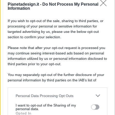
Pianetadesign.it -
Do Not Process My Personal
Information
If you wish to opt-out of the sale, sharing to third parties, or
processing of your personal or sensitive information for
targeted advertising by us, please use the below opt-out
© 2026 - Pianeta Design - P.IVA 04827280654 - Testata
section to confirm your selection.
Registrata Al Tribunale Di Nocera Inferiore N. 8/2020 - RG N.
1336/2020
Please note that after your opt-out request is processed you
ISCRIZIONE AL ROC N. 35792 – ISCRITTA ALL’ANSO
may continue seeing interest-based ads based on personal
(ASSOCIAZIONE NAZIONALE STAMPA ONLINE)
information utilized by us or personal information disclosed to
third parties prior to your opt-out.
PRIVACY E NOTIFICHE
You may separately opt-out of the further disclosure of your
personal information by third parties on the IAB’s list of
PREFERENZE PRIVACY
downstream participants.
MAPPA DEL SITO
Personal Data Processing Opt Outs
This information may also be disclosed by us to third parties
on the IAB’s List of Downstream Participants that may further
I want to opt-out of the Sharing of my
disclose it to other third parties.
personal data.
Opted In