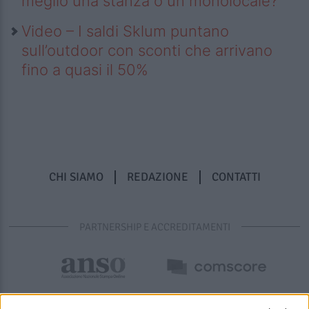
meglio una stanza o un monolocale?
Video – I saldi Sklum puntano
sull’outdoor con sconti che arrivano
fino a quasi il 50%
CHI SIAMO
REDAZIONE
CONTATTI
PARTNERSHIP E ACCREDITAMENTI