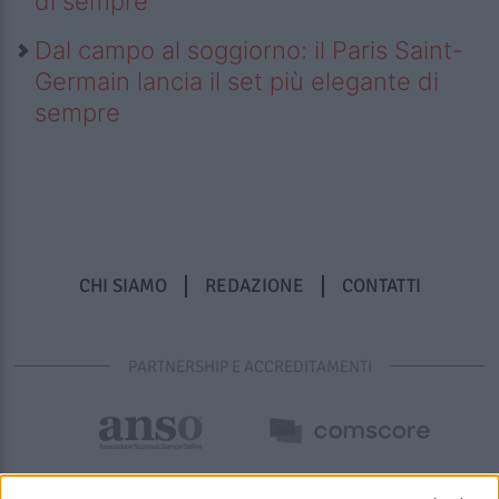
di sempre
Dal campo al soggiorno: il Paris Saint-
Germain lancia il set più elegante di
sempre
CHI SIAMO
REDAZIONE
CONTATTI
PARTNERSHIP E ACCREDITAMENTI