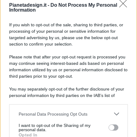
Pianetadesign.it -
Do Not Process My Personal
Information
If you wish to opt-out of the sale, sharing to third parties, or
processing of your personal or sensitive information for
targeted advertising by us, please use the below opt-out
© 2026 - Pianeta Design - P.IVA 04827280654 - Testata
section to confirm your selection.
Registrata Al Tribunale Di Nocera Inferiore N. 8/2020 - RG N.
1336/2020
Please note that after your opt-out request is processed you
ISCRIZIONE AL ROC N. 35792 – ISCRITTA ALL’ANSO
may continue seeing interest-based ads based on personal
(ASSOCIAZIONE NAZIONALE STAMPA ONLINE)
information utilized by us or personal information disclosed to
third parties prior to your opt-out.
PRIVACY E NOTIFICHE
You may separately opt-out of the further disclosure of your
personal information by third parties on the IAB’s list of
PREFERENZE PRIVACY
downstream participants.
MAPPA DEL SITO
Personal Data Processing Opt Outs
This information may also be disclosed by us to third parties
on the IAB’s List of Downstream Participants that may further
I want to opt-out of the Sharing of my
disclose it to other third parties.
personal data.
Opted In