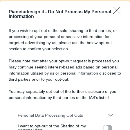
Pianetadesign.it -
Do Not Process My Personal
Information
If you wish to opt-out of the sale, sharing to third parties, or
processing of your personal or sensitive information for
targeted advertising by us, please use the below opt-out
© 2026 - Pianeta Design - P.IVA 04827280654 - Testata
section to confirm your selection.
Registrata Al Tribunale Di Nocera Inferiore N. 8/2020 - RG N.
1336/2020
Please note that after your opt-out request is processed you
ISCRIZIONE AL ROC N. 35792 – ISCRITTA ALL’ANSO
may continue seeing interest-based ads based on personal
(ASSOCIAZIONE NAZIONALE STAMPA ONLINE)
information utilized by us or personal information disclosed to
third parties prior to your opt-out.
PRIVACY E NOTIFICHE
You may separately opt-out of the further disclosure of your
personal information by third parties on the IAB’s list of
PREFERENZE PRIVACY
downstream participants.
MAPPA DEL SITO
Personal Data Processing Opt Outs
This information may also be disclosed by us to third parties
on the IAB’s List of Downstream Participants that may further
I want to opt-out of the Sharing of my
disclose it to other third parties.