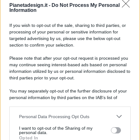
Pianetadesign.it -
Do Not Process My Personal
Information
If you wish to opt-out of the sale, sharing to third parties, or
processing of your personal or sensitive information for
targeted advertising by us, please use the below opt-out
© 2026 - Pianeta Design - P.IVA 04827280654 - Testata
section to confirm your selection.
Registrata Al Tribunale Di Nocera Inferiore N. 8/2020 - RG N.
1336/2020
Please note that after your opt-out request is processed you
ISCRIZIONE AL ROC N. 35792 – ISCRITTA ALL’ANSO
may continue seeing interest-based ads based on personal
(ASSOCIAZIONE NAZIONALE STAMPA ONLINE)
information utilized by us or personal information disclosed to
third parties prior to your opt-out.
PRIVACY E NOTIFICHE
You may separately opt-out of the further disclosure of your
personal information by third parties on the IAB’s list of
PREFERENZE PRIVACY
downstream participants.
MAPPA DEL SITO
Personal Data Processing Opt Outs
This information may also be disclosed by us to third parties
on the IAB’s List of Downstream Participants that may further
I want to opt-out of the Sharing of my
disclose it to other third parties.
personal data.
Opted In