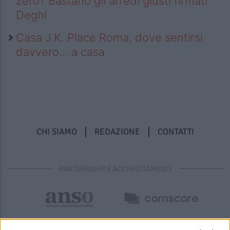
zero? Bastano gli arredi giusti firmati
Deghi
Casa J.K. Place Roma, dove sentirsi
davvero… a casa
CHI SIAMO
REDAZIONE
CONTATTI
PARTNERSHIP E ACCREDITAMENTI