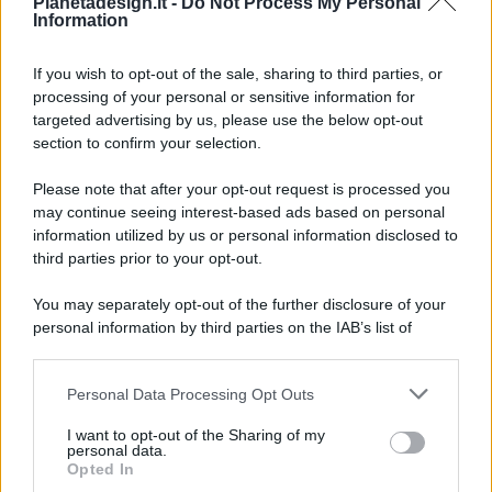
Pianetadesign.it -
Do Not Process My Personal
Information
If you wish to opt-out of the sale, sharing to third parties, or
processing of your personal or sensitive information for
targeted advertising by us, please use the below opt-out
© 2026 - Pianeta Design - P.IVA 04827280654 - Testata
section to confirm your selection.
Registrata Al Tribunale Di Nocera Inferiore N. 8/2020 - RG N.
1336/2020
Please note that after your opt-out request is processed you
ISCRIZIONE AL ROC N. 35792 – ISCRITTA ALL’ANSO
may continue seeing interest-based ads based on personal
(ASSOCIAZIONE NAZIONALE STAMPA ONLINE)
information utilized by us or personal information disclosed to
third parties prior to your opt-out.
PRIVACY E NOTIFICHE
You may separately opt-out of the further disclosure of your
personal information by third parties on the IAB’s list of
PREFERENZE PRIVACY
downstream participants.
MAPPA DEL SITO
Personal Data Processing Opt Outs
This information may also be disclosed by us to third parties
on the IAB’s List of Downstream Participants that may further
I want to opt-out of the Sharing of my
disclose it to other third parties.
personal data.
Opted In