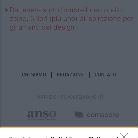
Da tenere sotto l’ombrellone o nello
zaino, 5 libri (più uno) di ispirazione per
gli amanti del design
CHI SIAMO
REDAZIONE
CONTATTI
PARTNERSHIP E ACCREDITAMENTI