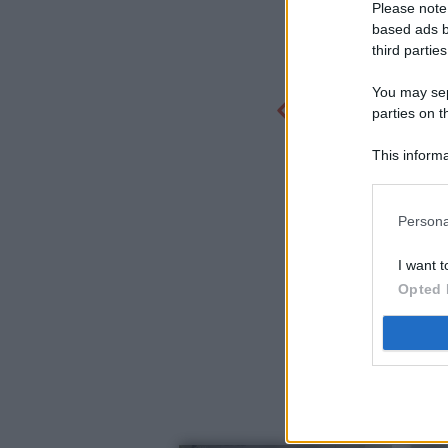
Please note
based ads b
third parties
You may sepa
parties on t
This informa
Participants
Persona
I want t
Opted 