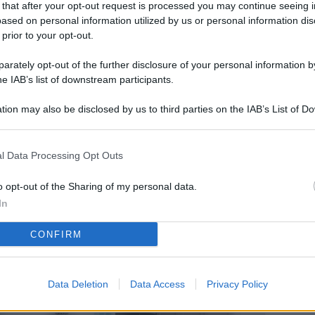
 that after your opt-out request is processed you may continue seeing i
L
ased on personal information utilized by us or personal information dis
 prior to your opt-out.
rately opt-out of the further disclosure of your personal information by
M
he IAB’s list of downstream participants.
ab
tion may also be disclosed by us to third parties on the IAB’s List of 
di
 that may further disclose it to other third parties.
Vi
l Data Processing Opt Outs
so
co
o opt-out of the Sharing of my personal data.
pu
In
Av
CONFIRM
po
Ka
Data Deletion
Data Access
Privacy Policy
st