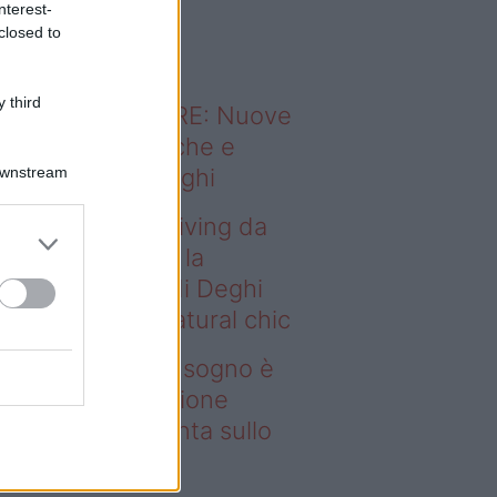
nterest-
o sapevi che...
closed to
 third
ODERNO ABITARE: Nuove
itudini domestiche e
Downstream
namismo dei luoghi
deo – Avere un living da
gno è possibile: la
llezione Karan di Deghi
nta sullo stile natural chic
ere un living da sogno è
ssibile: la collezione
ran di Deghi punta sullo
ile natural chic