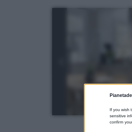
Pianetades
If you wish 
sensitive in
confirm your