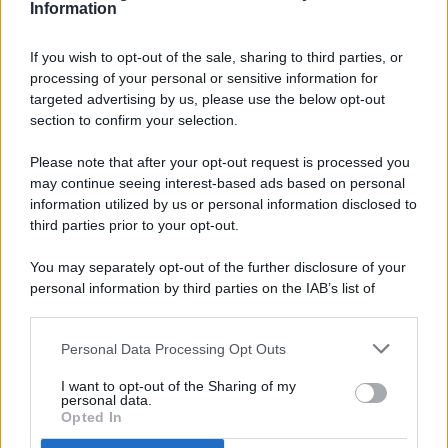
Information
If you wish to opt-out of the sale, sharing to third parties, or
processing of your personal or sensitive information for
targeted advertising by us, please use the below opt-out
© 2026 - Pianeta Design - P.IVA 04827280654 - Testata
section to confirm your selection.
Registrata Al Tribunale Di Nocera Inferiore N. 8/2020 - RG N.
1336/2020
Please note that after your opt-out request is processed you
ISCRIZIONE AL ROC N. 35792 – ISCRITTA ALL’ANSO
may continue seeing interest-based ads based on personal
(ASSOCIAZIONE NAZIONALE STAMPA ONLINE)
information utilized by us or personal information disclosed to
third parties prior to your opt-out.
PRIVACY E NOTIFICHE
You may separately opt-out of the further disclosure of your
personal information by third parties on the IAB’s list of
PREFERENZE PRIVACY
downstream participants.
MAPPA DEL SITO
Personal Data Processing Opt Outs
This information may also be disclosed by us to third parties
on the IAB’s List of Downstream Participants that may further
I want to opt-out of the Sharing of my
disclose it to other third parties.
personal data.
Opted In