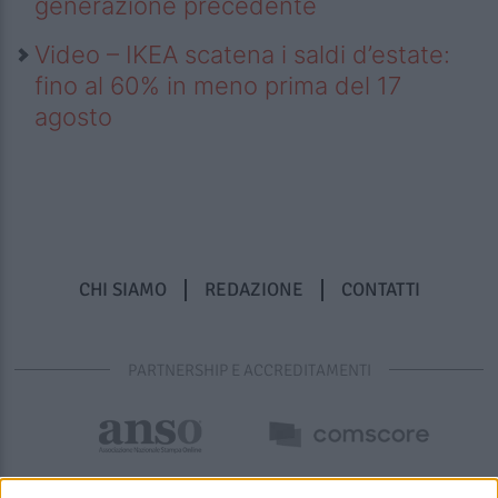
generazione precedente
Video – IKEA scatena i saldi d’estate:
fino al 60% in meno prima del 17
agosto
CHI SIAMO
REDAZIONE
CONTATTI
PARTNERSHIP E ACCREDITAMENTI