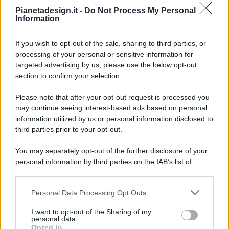
Pianetadesign.it -
Do Not Process My Personal
Information
If you wish to opt-out of the sale, sharing to third parties, or
processing of your personal or sensitive information for
targeted advertising by us, please use the below opt-out
© 2026 - Pianeta Design - P.IVA 04827280654 - Testata
section to confirm your selection.
Registrata Al Tribunale Di Nocera Inferiore N. 8/2020 - RG N.
1336/2020
Please note that after your opt-out request is processed you
ISCRIZIONE AL ROC N. 35792 – ISCRITTA ALL’ANSO
may continue seeing interest-based ads based on personal
(ASSOCIAZIONE NAZIONALE STAMPA ONLINE)
information utilized by us or personal information disclosed to
third parties prior to your opt-out.
PRIVACY E NOTIFICHE
You may separately opt-out of the further disclosure of your
personal information by third parties on the IAB’s list of
PREFERENZE PRIVACY
downstream participants.
MAPPA DEL SITO
Personal Data Processing Opt Outs
This information may also be disclosed by us to third parties
on the IAB’s List of Downstream Participants that may further
I want to opt-out of the Sharing of my
disclose it to other third parties.
personal data.
Opted In