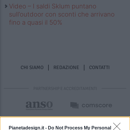
Video – I saldi Sklum puntano
sull’outdoor con sconti che arrivano
fino a quasi il 50%
CHI SIAMO
REDAZIONE
CONTATTI
PARTNERSHIP E ACCREDITAMENTI
Pianetadesign.it -
Do Not Process My Personal