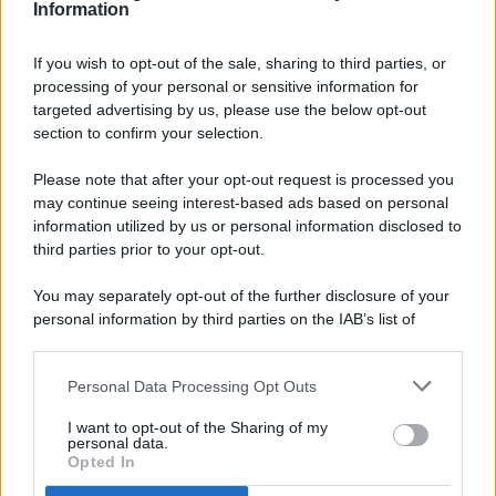
Information
If you wish to opt-out of the sale, sharing to third parties, or
processing of your personal or sensitive information for
targeted advertising by us, please use the below opt-out
© 2026 - Pianeta Design - P.IVA 04827280654 - Testata
section to confirm your selection.
Registrata Al Tribunale Di Nocera Inferiore N. 8/2020 - RG N.
1336/2020
Please note that after your opt-out request is processed you
ISCRIZIONE AL ROC N. 35792 – ISCRITTA ALL’ANSO
may continue seeing interest-based ads based on personal
(ASSOCIAZIONE NAZIONALE STAMPA ONLINE)
information utilized by us or personal information disclosed to
third parties prior to your opt-out.
PRIVACY E NOTIFICHE
You may separately opt-out of the further disclosure of your
personal information by third parties on the IAB’s list of
PREFERENZE PRIVACY
downstream participants.
MAPPA DEL SITO
Personal Data Processing Opt Outs
This information may also be disclosed by us to third parties
on the IAB’s List of Downstream Participants that may further
I want to opt-out of the Sharing of my
disclose it to other third parties.
personal data.
Opted In