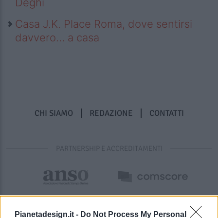
Deghi
Casa J.K. Place Roma, dove sentirsi
davvero… a casa
CHI SIAMO
REDAZIONE
CONTATTI
PARTNERSHIP E ACCREDITAMENTI
Pianetadesign.it -
Do Not Process My Personal