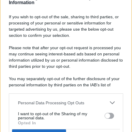
Information
If you wish to opt-out of the sale, sharing to third parties, or
processing of your personal or sensitive information for
targeted advertising by us, please use the below opt-out
© 2026 - Pianeta Design - P.IVA 04827280654 - Testata
section to confirm your selection.
Registrata Al Tribunale Di Nocera Inferiore N. 8/2020 - RG N.
1336/2020
Please note that after your opt-out request is processed you
ISCRIZIONE AL ROC N. 35792 – ISCRITTA ALL’ANSO
may continue seeing interest-based ads based on personal
(ASSOCIAZIONE NAZIONALE STAMPA ONLINE)
information utilized by us or personal information disclosed to
third parties prior to your opt-out.
PRIVACY E NOTIFICHE
You may separately opt-out of the further disclosure of your
personal information by third parties on the IAB’s list of
PREFERENZE PRIVACY
downstream participants.
MAPPA DEL SITO
Personal Data Processing Opt Outs
This information may also be disclosed by us to third parties
on the IAB’s List of Downstream Participants that may further
I want to opt-out of the Sharing of my
disclose it to other third parties.
personal data.
Opted In