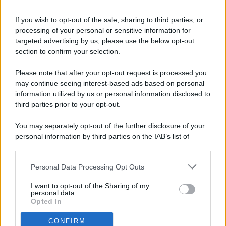
If you wish to opt-out of the sale, sharing to third parties, or
processing of your personal or sensitive information for
targeted advertising by us, please use the below opt-out
© 2026 - Pianeta Design - P.IVA 04827280654 - Testata
section to confirm your selection.
Registrata Al Tribunale Di Nocera Inferiore N. 8/2020 - RG N.
1336/2020
Please note that after your opt-out request is processed you
ISCRIZIONE AL ROC N. 35792 – ISCRITTA ALL’ANSO
may continue seeing interest-based ads based on personal
(ASSOCIAZIONE NAZIONALE STAMPA ONLINE)
information utilized by us or personal information disclosed to
third parties prior to your opt-out.
PRIVACY E NOTIFICHE
You may separately opt-out of the further disclosure of your
personal information by third parties on the IAB’s list of
PREFERENZE PRIVACY
downstream participants.
MAPPA DEL SITO
Personal Data Processing Opt Outs
This information may also be disclosed by us to third parties
on the IAB’s List of Downstream Participants that may further
I want to opt-out of the Sharing of my
disclose it to other third parties.
personal data.
Opted In
CONFIRM