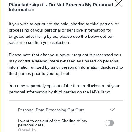
Pianetadesign.it -
Do Not Process My Personal
Information
If you wish to opt-out of the sale, sharing to third parties, or
processing of your personal or sensitive information for
targeted advertising by us, please use the below opt-out
© 2026 - Pianeta Design - P.IVA 04827280654 - Testata
section to confirm your selection.
Registrata Al Tribunale Di Nocera Inferiore N. 8/2020 - RG N.
1336/2020
Please note that after your opt-out request is processed you
ISCRIZIONE AL ROC N. 35792 – ISCRITTA ALL’ANSO
may continue seeing interest-based ads based on personal
(ASSOCIAZIONE NAZIONALE STAMPA ONLINE)
information utilized by us or personal information disclosed to
third parties prior to your opt-out.
PRIVACY E NOTIFICHE
You may separately opt-out of the further disclosure of your
personal information by third parties on the IAB’s list of
PREFERENZE PRIVACY
downstream participants.
MAPPA DEL SITO
Personal Data Processing Opt Outs
This information may also be disclosed by us to third parties
on the IAB’s List of Downstream Participants that may further
I want to opt-out of the Sharing of my
disclose it to other third parties.
personal data.
Opted In