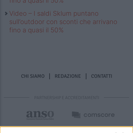
fino a quasi il 50%
Video – I saldi Sklum puntano
sull’outdoor con sconti che arrivano
fino a quasi il 50%
CHI SIAMO
REDAZIONE
CONTATTI
PARTNERSHIP E ACCREDITAMENTI