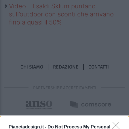
Video – I saldi Sklum puntano
sull’outdoor con sconti che arrivano
fino a quasi il 50%
CHI SIAMO
REDAZIONE
CONTATTI
PARTNERSHIP E ACCREDITAMENTI
Pianetadesign.it -
Do Not Process My Personal