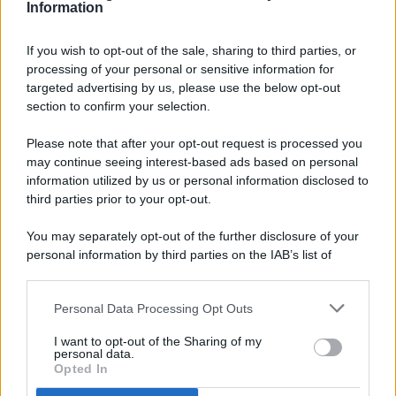
Information
If you wish to opt-out of the sale, sharing to third parties, or
processing of your personal or sensitive information for
targeted advertising by us, please use the below opt-out
© 2026 - Pianeta Design - P.IVA 04827280654 - Testata
section to confirm your selection.
Registrata Al Tribunale Di Nocera Inferiore N. 8/2020 - RG N.
1336/2020
Please note that after your opt-out request is processed you
ISCRIZIONE AL ROC N. 35792 – ISCRITTA ALL’ANSO
may continue seeing interest-based ads based on personal
(ASSOCIAZIONE NAZIONALE STAMPA ONLINE)
information utilized by us or personal information disclosed to
third parties prior to your opt-out.
PRIVACY E NOTIFICHE
You may separately opt-out of the further disclosure of your
personal information by third parties on the IAB’s list of
PREFERENZE PRIVACY
downstream participants.
MAPPA DEL SITO
Personal Data Processing Opt Outs
This information may also be disclosed by us to third parties
on the IAB’s List of Downstream Participants that may further
I want to opt-out of the Sharing of my
disclose it to other third parties.
personal data.
Opted In