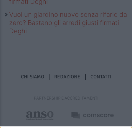
firmati Deghi
Vuoi un giardino nuovo senza rifarlo da
zero? Bastano gli arredi giusti firmati
Deghi
CHI SIAMO
REDAZIONE
CONTATTI
PARTNERSHIP E ACCREDITAMENTI