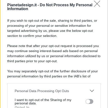
Pianetadesign.it -
Do Not Process My Personal
Information
If you wish to opt-out of the sale, sharing to third parties, or
processing of your personal or sensitive information for
targeted advertising by us, please use the below opt-out
© 2026 - Pianeta Design - P.IVA 04827280654 - Testata
section to confirm your selection.
Registrata Al Tribunale Di Nocera Inferiore N. 8/2020 - RG N.
1336/2020
Please note that after your opt-out request is processed you
ISCRIZIONE AL ROC N. 35792 – ISCRITTA ALL’ANSO
may continue seeing interest-based ads based on personal
(ASSOCIAZIONE NAZIONALE STAMPA ONLINE)
information utilized by us or personal information disclosed to
third parties prior to your opt-out.
PRIVACY E NOTIFICHE
You may separately opt-out of the further disclosure of your
personal information by third parties on the IAB’s list of
PREFERENZE PRIVACY
downstream participants.
MAPPA DEL SITO
Personal Data Processing Opt Outs
This information may also be disclosed by us to third parties
on the IAB’s List of Downstream Participants that may further
I want to opt-out of the Sharing of my
disclose it to other third parties.
personal data.
Opted In