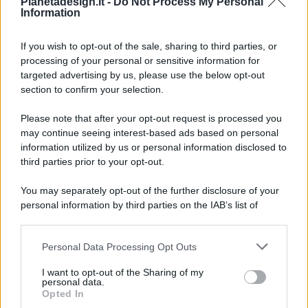
Pianetadesign.it -
Do Not Process My Personal
Information
If you wish to opt-out of the sale, sharing to third parties, or
processing of your personal or sensitive information for
targeted advertising by us, please use the below opt-out
© 2026 - Pianeta Design - P.IVA 04827280654 - Testata
section to confirm your selection.
Registrata Al Tribunale Di Nocera Inferiore N. 8/2020 - RG N.
1336/2020
Please note that after your opt-out request is processed you
ISCRIZIONE AL ROC N. 35792 – ISCRITTA ALL’ANSO
may continue seeing interest-based ads based on personal
(ASSOCIAZIONE NAZIONALE STAMPA ONLINE)
information utilized by us or personal information disclosed to
third parties prior to your opt-out.
PRIVACY E NOTIFICHE
You may separately opt-out of the further disclosure of your
personal information by third parties on the IAB’s list of
PREFERENZE PRIVACY
downstream participants.
MAPPA DEL SITO
Personal Data Processing Opt Outs
This information may also be disclosed by us to third parties
on the IAB’s List of Downstream Participants that may further
I want to opt-out of the Sharing of my
disclose it to other third parties.
personal data.
Opted In