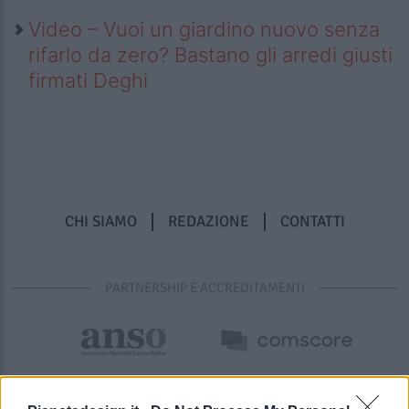
Video – Vuoi un giardino nuovo senza
rifarlo da zero? Bastano gli arredi giusti
firmati Deghi
CHI SIAMO
REDAZIONE
CONTATTI
PARTNERSHIP E ACCREDITAMENTI