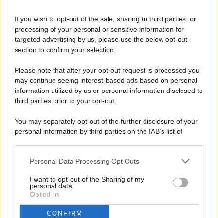
If you wish to opt-out of the sale, sharing to third parties, or
processing of your personal or sensitive information for
targeted advertising by us, please use the below opt-out
© 2026 - Pianeta Design - P.IVA 04827280654 - Testata
section to confirm your selection.
Registrata Al Tribunale Di Nocera Inferiore N. 8/2020 - RG N.
1336/2020
Please note that after your opt-out request is processed you
ISCRIZIONE AL ROC N. 35792 – ISCRITTA ALL’ANSO
may continue seeing interest-based ads based on personal
(ASSOCIAZIONE NAZIONALE STAMPA ONLINE)
information utilized by us or personal information disclosed to
third parties prior to your opt-out.
PRIVACY E NOTIFICHE
You may separately opt-out of the further disclosure of your
personal information by third parties on the IAB’s list of
PREFERENZE PRIVACY
downstream participants.
MAPPA DEL SITO
Personal Data Processing Opt Outs
This information may also be disclosed by us to third parties
on the IAB’s List of Downstream Participants that may further
I want to opt-out of the Sharing of my
disclose it to other third parties.
personal data.
Opted In
CONFIRM