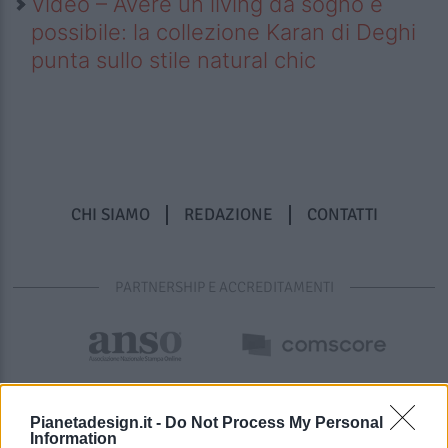
Video – Avere un living da sogno è
possibile: la collezione Karan di Deghi
punta sullo stile natural chic
CHI SIAMO
REDAZIONE
CONTATTI
PARTNERSHIP E ACCREDITAMENTI
Pianetadesign.it -
Do Not Process My Personal
Information