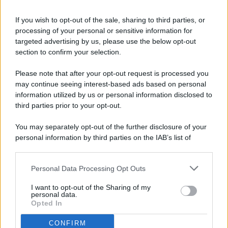
If you wish to opt-out of the sale, sharing to third parties, or
processing of your personal or sensitive information for
targeted advertising by us, please use the below opt-out
© 2026 - Pianeta Design - P.IVA 04827280654 - Testata
section to confirm your selection.
Registrata Al Tribunale Di Nocera Inferiore N. 8/2020 - RG N.
1336/2020
Please note that after your opt-out request is processed you
ISCRIZIONE AL ROC N. 35792 – ISCRITTA ALL’ANSO
may continue seeing interest-based ads based on personal
(ASSOCIAZIONE NAZIONALE STAMPA ONLINE)
information utilized by us or personal information disclosed to
third parties prior to your opt-out.
PRIVACY E NOTIFICHE
You may separately opt-out of the further disclosure of your
personal information by third parties on the IAB’s list of
PREFERENZE PRIVACY
downstream participants.
MAPPA DEL SITO
Personal Data Processing Opt Outs
This information may also be disclosed by us to third parties
on the IAB’s List of Downstream Participants that may further
I want to opt-out of the Sharing of my
disclose it to other third parties.
personal data.
Opted In
CONFIRM